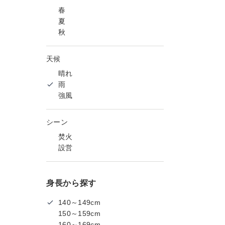
春
夏
秋
天候
晴れ
雨
強風
シーン
焚火
設営
身長から探す
140～149cm
150～159cm
160～169cm