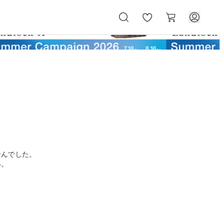
お
カ
気
ー
に
ト
入
り
せんでした。
い。