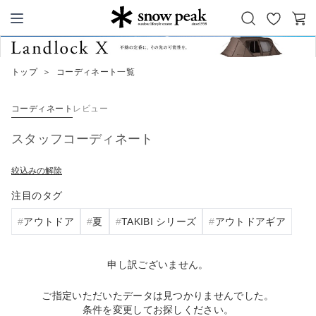
お
カ
Snow Peak
気
ー
に
ト
トップ
＞
コーディネート一覧
入
り
コーディネート
レビュー
スタッフコーディネート
絞込みの解除
注目のタグ
アウトドア
夏
TAKIBI シリーズ
アウトドアギア
申し訳ございません。
ご指定いただいたデータは見つかりませんでした。
条件を変更してお探しください。