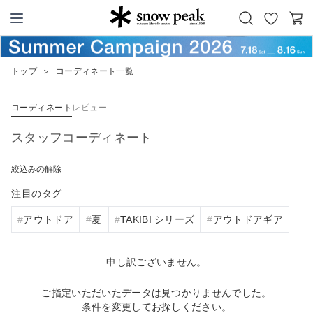
お
カ
Snow Peak
気
ー
に
ト
トップ
＞
コーディネート一覧
入
り
コーディネート
レビュー
スタッフコーディネート
絞込みの解除
注目のタグ
アウトドア
夏
TAKIBI シリーズ
アウトドアギア
申し訳ございません。
ご指定いただいたデータは見つかりませんでした。
条件を変更してお探しください。