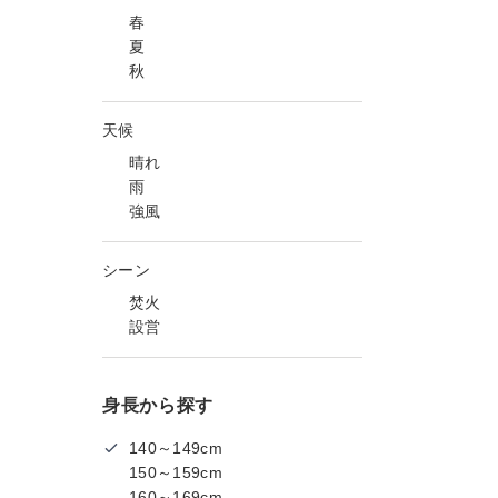
春
夏
秋
天候
晴れ
雨
強風
シーン
焚火
設営
身長から探す
140～149cm
150～159cm
160～169cm