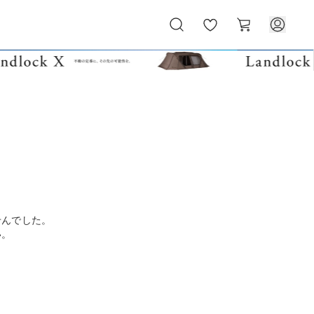
お
カ
気
ー
に
ト
入
り
せんでした。
い。