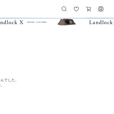
お
カ
気
ー
に
ト
入
り
せんでした。
い。