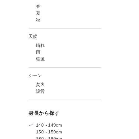
春
夏
秋
天候
晴れ
雨
強風
シーン
焚火
設営
身長から探す
140～149cm
150～159cm
160～169cm