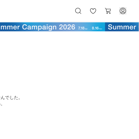
お
カ
気
ー
に
ト
入
り
せんでした。
い。