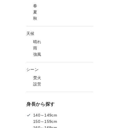
春
夏
秋
天候
晴れ
雨
強風
シーン
焚火
設営
身長から探す
140～149cm
150～159cm
160～169cm