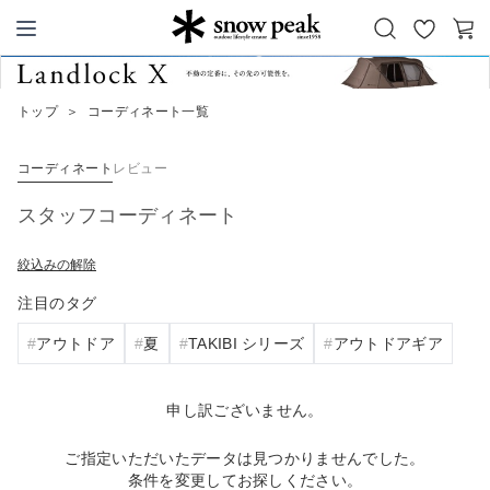
お
カ
Snow Peak
気
ー
に
ト
トップ
＞
コーディネート一覧
入
り
コーディネート
レビュー
スタッフコーディネート
絞込みの解除
注目のタグ
アウトドア
夏
TAKIBI シリーズ
アウトドアギア
申し訳ございません。
ご指定いただいたデータは見つかりませんでした。
条件を変更してお探しください。