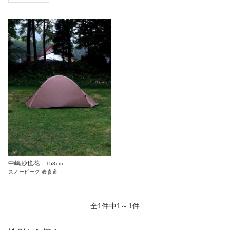
中嶋沙也花
158cm
スノーピーク 表参道
全1件中1～1件