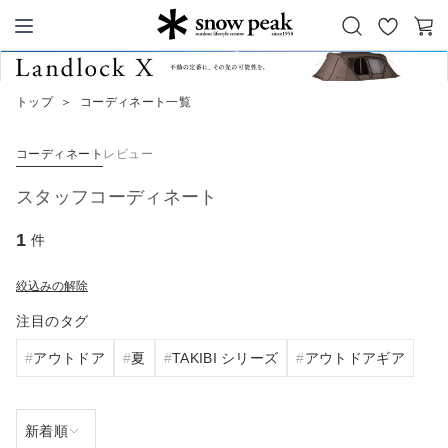
お
カ
Snow Peak
気
ー
に
ト
トップ
＞
コーディネート一覧
入
り
コーディネート
レビュー
スタッフコーディネート
1
件
絞込みの解除
注目のタグ
アウトドア
夏
TAKIBI シリーズ
アウトドアギア