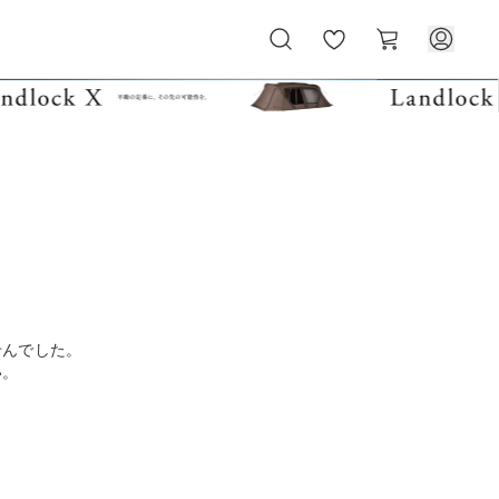
お
カ
気
ー
に
ト
入
り
せんでした。
い。