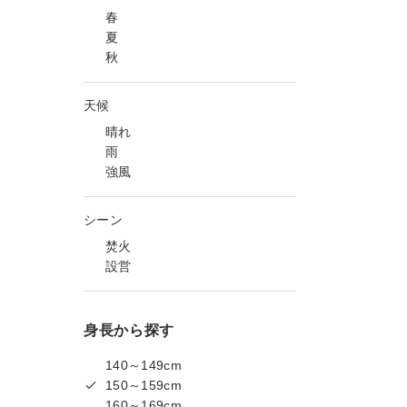
春
夏
秋
天候
晴れ
雨
強風
シーン
焚火
設営
身長から探す
140～149cm
150～159cm
160～169cm