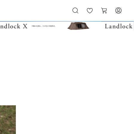
お
カ
気
ー
に
ト
入
り