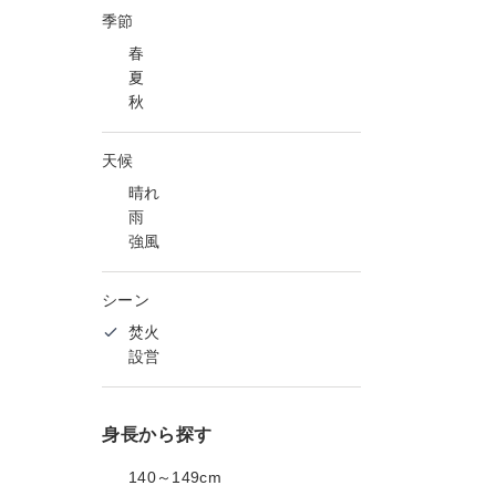
季節
春
夏
秋
天候
晴れ
雨
強風
シーン
焚火
設営
身長から探す
140～149cm