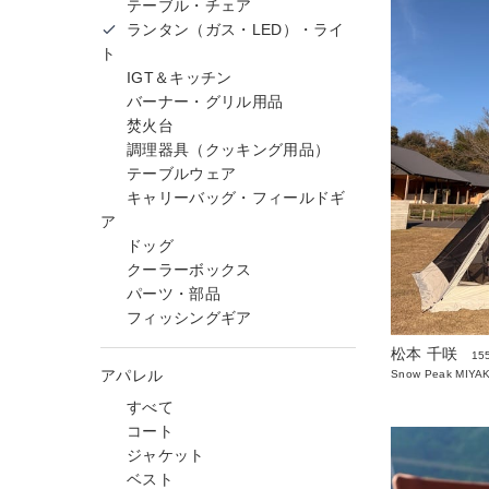
テーブル・チェア
ランタン（ガス・LED）・ライ
ト
IGT＆キッチン
バーナー・グリル用品
焚火台
調理器具（クッキング用品）
テーブルウェア
キャリーバッグ・フィールドギ
ア
ドッグ
クーラーボックス
パーツ・部品
フィッシングギア
松本 千咲
15
アパレル
Snow Peak MIY
すべて
コート
ジャケット
ベスト