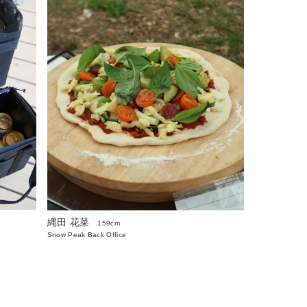
縄田 花菜
159cm
Snow Peak Back Office