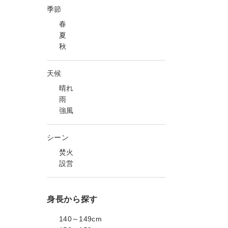
季節
春
夏
秋
天候
晴れ
雨
強風
シーン
焚火
設営
身長から探す
140～149cm