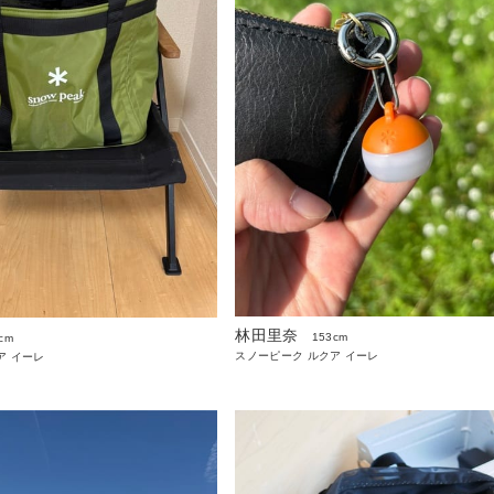
林田里奈
153cm
cm
スノーピーク ルクア イーレ
ア イーレ