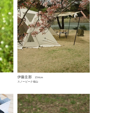
伊藤圭那
154cm
スノーピーク福山