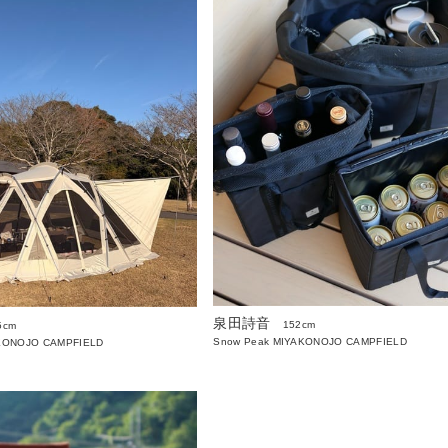
泉田詩音
152cm
5cm
Snow Peak MIYAKONOJO CAMPFIELD
AKONOJO CAMPFIELD