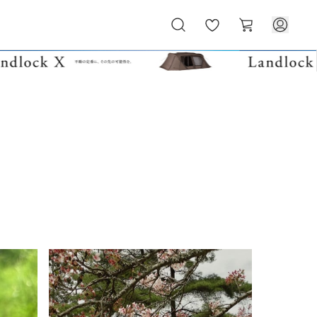
お
カ
気
ー
に
ト
入
り