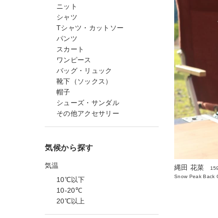
ニット
シャツ
Tシャツ・カットソー
パンツ
スカート
ワンピース
バッグ・リュック
靴下（ソックス）
帽子
シューズ・サンダル
その他アクセサリー
気候から探す
気温
縄田 花菜
15
Snow Peak Back O
10℃以下
10-20℃
20℃以上