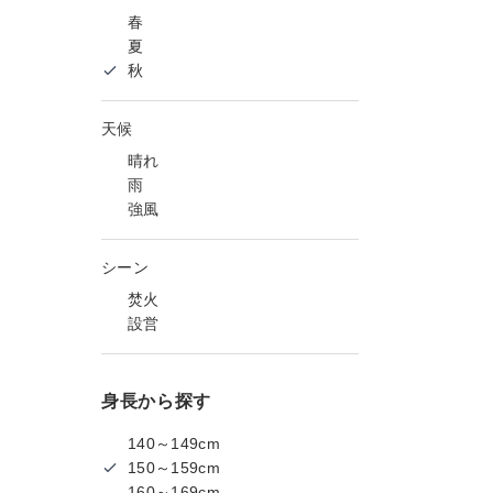
春
夏
秋
天候
晴れ
雨
強風
シーン
焚火
設営
身長から探す
140～149cm
150～159cm
160～169cm