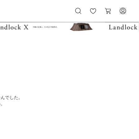
お
カ
気
ー
に
ト
入
り
せんでした。
い。