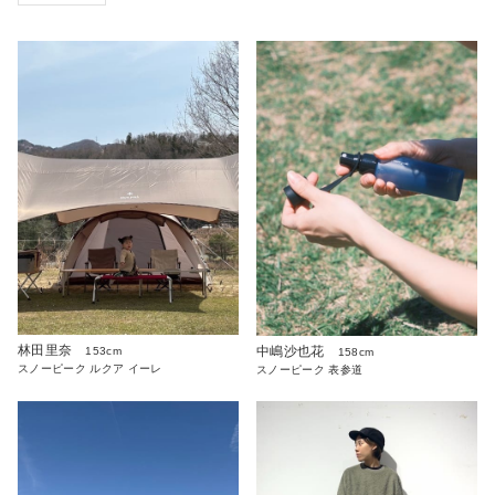
林田里奈
中嶋沙也花
153cm
158cm
スノーピーク ルクア イーレ
スノーピーク 表参道