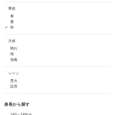
季節
春
夏
秋
天候
晴れ
雨
強風
シーン
焚火
設営
身長から探す
140～149cm