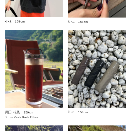
kika
kika
158cm
158cm
kika
縄田 花菜
158cm
159cm
Snow Peak Back Office