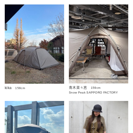
青木菜々恵
kika
159cm
158cm
Snow Peak SAPPORO FACTORY