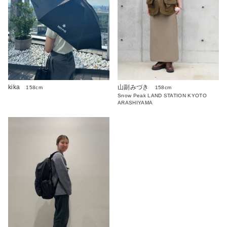
kika
山副みづき
158cm
158cm
Snow Peak LAND STATION KYOTO
ARASHIYAMA