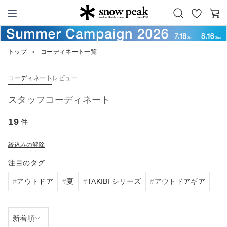
お
カ
Snow Peak
気
ー
に
ト
トップ
＞
コーディネート一覧
入
り
コーディネート
レビュー
スタッフコーディネート
19
件
絞込みの解除
注目のタグ
アウトドア
夏
TAKIBI シリーズ
アウトドアギア