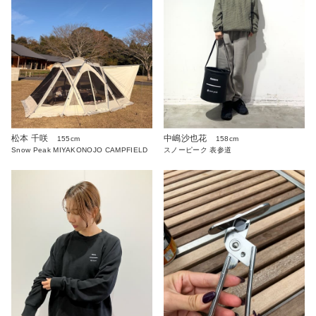
松本 千咲
中嶋沙也花
155cm
158cm
Snow Peak MIYAKONOJO CAMPFIELD
スノーピーク 表参道