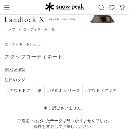
お
カ
Snow Peak
気
ー
に
ト
トップ
＞
コーディネート一覧
入
り
コーディネート
レビュー
スタッフコーディネート
絞込みの解除
注目のタグ
アウトドア
夏
TAKIBI シリーズ
アウトドアギア
申し訳ございません。
ご指定いただいたデータは見つかりませんでした。
条件を変更してお探しください。