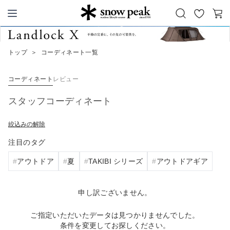
お
カ
Snow Peak
気
ー
に
ト
トップ
＞
コーディネート一覧
入
り
コーディネート
レビュー
スタッフコーディネート
絞込みの解除
注目のタグ
アウトドア
夏
TAKIBI シリーズ
アウトドアギア
申し訳ございません。
ご指定いただいたデータは見つかりませんでした。
条件を変更してお探しください。