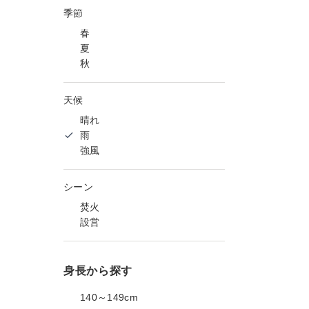
季節
春
夏
秋
天候
晴れ
雨
強風
シーン
焚火
設営
身長から探す
140～149cm