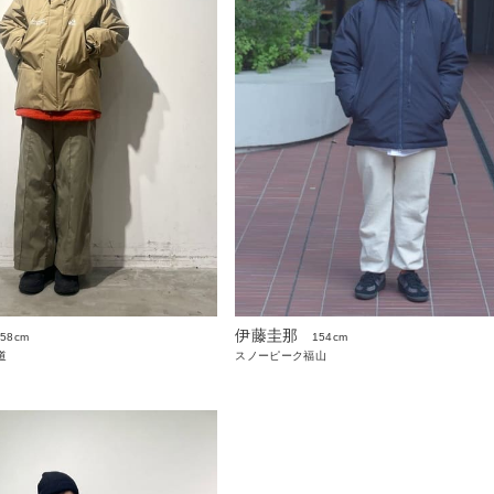
伊藤圭那
158cm
154cm
道
スノーピーク福山