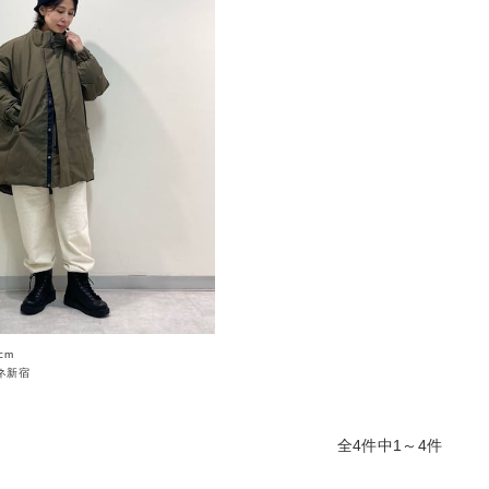
cm
ネ新宿
全4件中1～4件