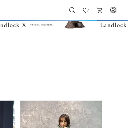
お
カ
気
ー
に
ト
入
り