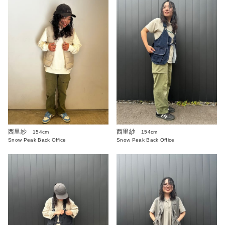
西里紗
西里紗
154cm
154cm
Snow Peak Back Office
Snow Peak Back Office