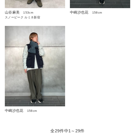
山谷麻美
中嶋沙也花
153cm
158cm
スノーピーク ルミネ新宿
中嶋沙也花
158cm
全29件中1～29件