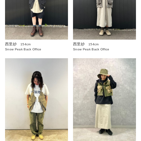
西里紗
西里紗
154cm
154cm
Snow Peak Back Office
Snow Peak Back Office