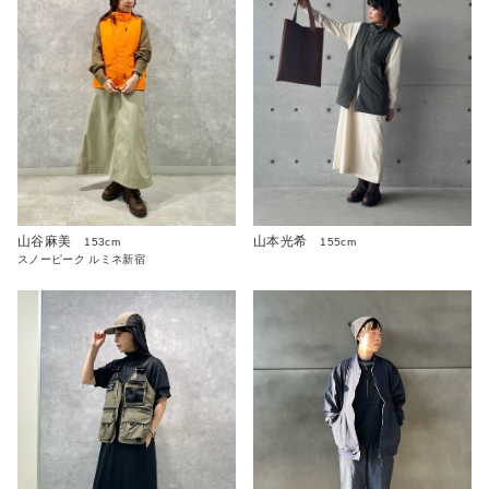
山谷麻美
山本光希
153cm
155cm
スノーピーク ルミネ新宿