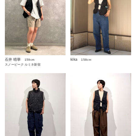
石井 晴華
kika
159cm
158cm
スノーピーク ルミネ新宿