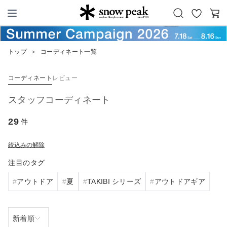
お
カ
Snow Peak
気
ー
に
ト
トップ
＞
コーディネート一覧
入
り
コーディネート
レビュー
スタッフコーディネート
29
件
絞込みの解除
注目のタグ
アウトドア
夏
TAKIBI シリーズ
アウトドアギア