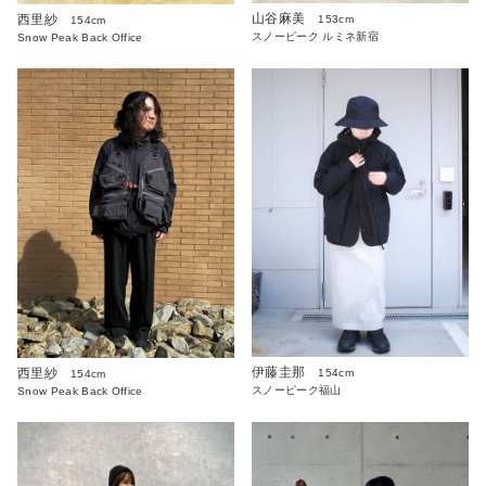
山谷麻美
西里紗
153cm
154cm
スノーピーク ルミネ新宿
Snow Peak Back Office
伊藤圭那
西里紗
154cm
154cm
スノーピーク福山
Snow Peak Back Office