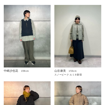
中嶋沙也花
山谷麻美
158cm
153cm
スノーピーク ルミネ新宿