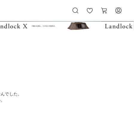
お
カ
気
ー
に
ト
入
り
せんでした。
い。