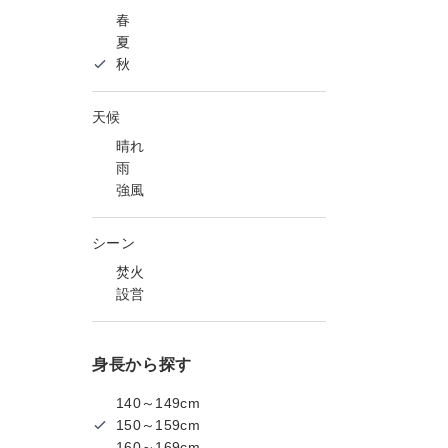
春
夏
秋
天候
晴れ
雨
強風
シーン
焚火
設営
身長から探す
140～149cm
150～159cm
160～169cm