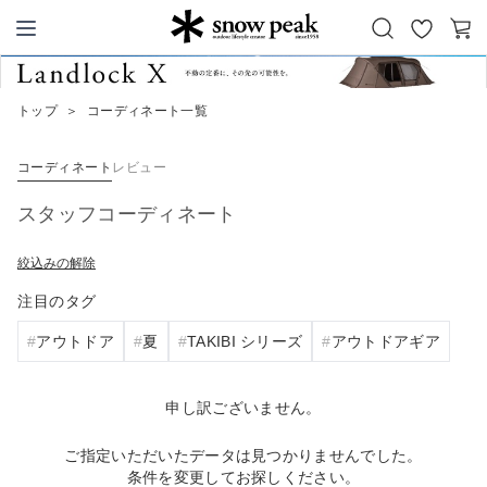
お
カ
Snow Peak
気
ー
に
ト
トップ
＞
コーディネート一覧
入
り
コーディネート
レビュー
スタッフコーディネート
絞込みの解除
注目のタグ
アウトドア
夏
TAKIBI シリーズ
アウトドアギア
申し訳ございません。
ご指定いただいたデータは見つかりませんでした。
条件を変更してお探しください。