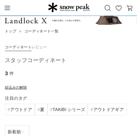
お
カ
Snow Peak
気
ー
に
ト
トップ
＞
コーディネート一覧
入
り
コーディネート
レビュー
スタッフコーディネート
3
件
絞込みの解除
注目のタグ
アウトドア
夏
TAKIBI シリーズ
アウトドアギア