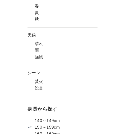
春
夏
秋
天候
晴れ
雨
強風
シーン
焚火
設営
身長から探す
140～149cm
150～159cm
160～169cm