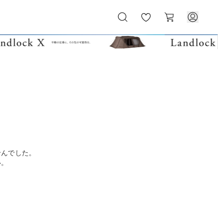
お
カ
気
ー
に
ト
入
り
せんでした。
い。