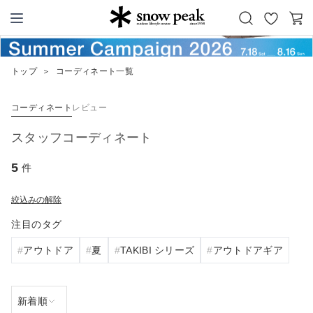
お
カ
Snow Peak
気
ー
に
ト
トップ
＞
コーディネート一覧
入
り
コーディネート
レビュー
スタッフコーディネート
5
件
絞込みの解除
注目のタグ
アウトドア
夏
TAKIBI シリーズ
アウトドアギア