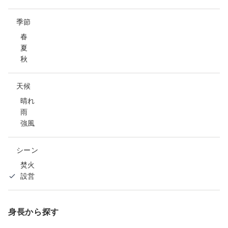
季節
春
夏
秋
天候
晴れ
雨
強風
シーン
焚火
設営
身長から探す