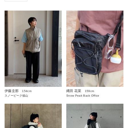
伊藤圭那
縄田 花菜
154cm
159cm
スノーピーク福山
Snow Peak Back Office