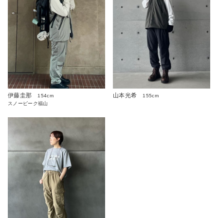
伊藤圭那
山本光希
154cm
155cm
スノーピーク福山