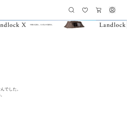
お
カ
気
ー
に
ト
入
り
せんでした。
い。