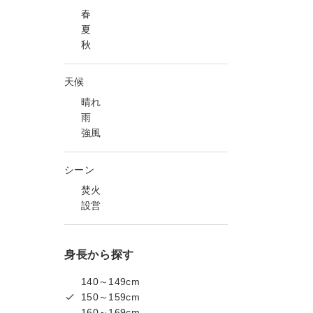
春
夏
秋
天候
晴れ
雨
強風
シーン
焚火
設営
身長から探す
140～149cm
150～159cm
160～169cm