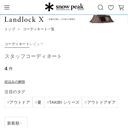
お
カ
Snow Peak
気
ー
に
ト
トップ
＞
コーディネート一覧
入
り
コーディネート
レビュー
スタッフコーディネート
4
件
絞込みの解除
注目のタグ
アウトドア
夏
TAKIBI シリーズ
アウトドアギア