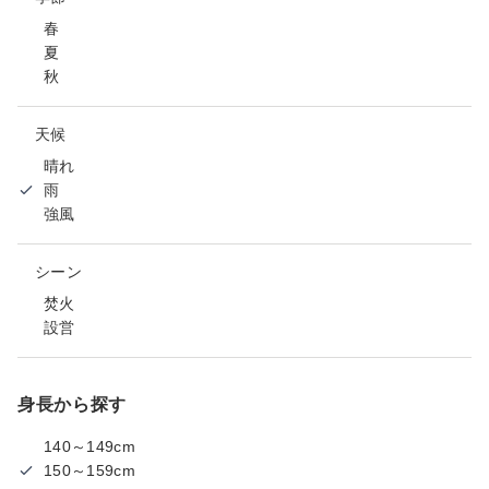
春
夏
秋
天候
晴れ
雨
強風
シーン
焚火
設営
身長から探す
140～149cm
150～159cm