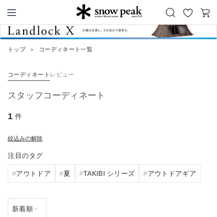
お
カ
Snow Peak
気
ー
に
ト
トップ
＞
コーディネート一覧
入
り
コーディネート
レビュー
スタッフコーディネート
1
件
絞込みの解除
注目のタグ
アウトドア
夏
TAKIBI シリーズ
アウトドアギア