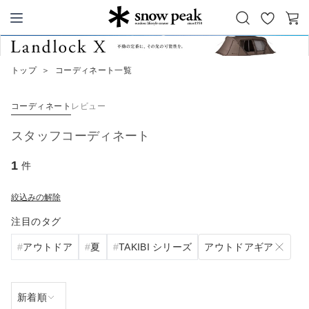
お
カ
Snow Peak
気
ー
に
ト
トップ
＞
コーディネート一覧
入
り
コーディネート
レビュー
スタッフコーディネート
1
件
絞込みの解除
注目のタグ
アウトドアギア
アウトドア
夏
TAKIBI シリーズ