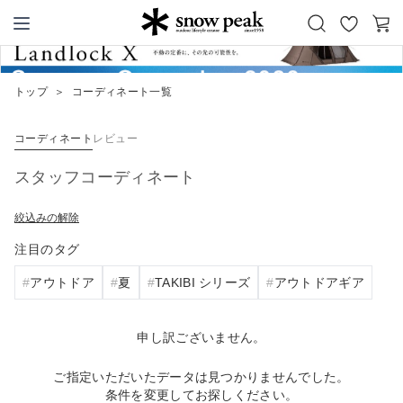
お
カ
Snow Peak
気
ー
に
ト
トップ
＞
コーディネート一覧
入
り
コーディネート
レビュー
スタッフコーディネート
絞込みの解除
注目のタグ
アウトドア
夏
TAKIBI シリーズ
アウトドアギア
申し訳ございません。
ご指定いただいたデータは見つかりませんでした。
条件を変更してお探しください。