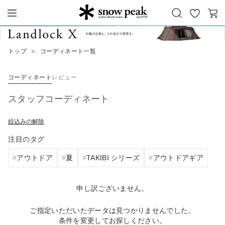
お
カ
Snow Peak
気
ー
に
ト
トップ
＞
コーディネート一覧
入
り
コーディネート
レビュー
スタッフコーディネート
絞込みの解除
注目のタグ
アウトドア
夏
TAKIBI シリーズ
アウトドアギア
申し訳ございません。
ご指定いただいたデータは見つかりませんでした。
条件を変更してお探しください。