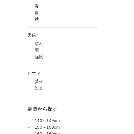
春
夏
秋
天候
晴れ
雨
強風
シーン
焚火
設営
身長から探す
140～149cm
150～159cm
160～169cm