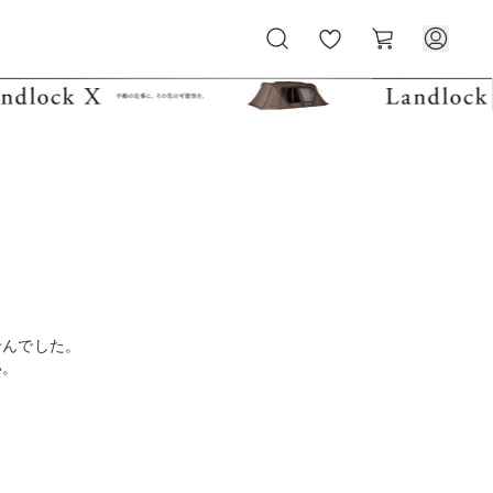
お
カ
気
ー
に
ト
入
り
せんでした。
い。