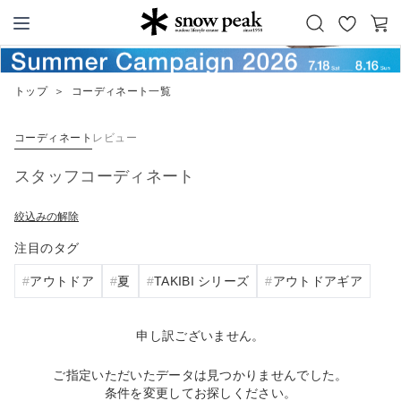
お
カ
Snow Peak
気
ー
に
ト
トップ
＞
コーディネート一覧
入
り
コーディネート
レビュー
スタッフコーディネート
絞込みの解除
注目のタグ
アウトドア
夏
TAKIBI シリーズ
アウトドアギア
申し訳ございません。
ご指定いただいたデータは見つかりませんでした。
条件を変更してお探しください。