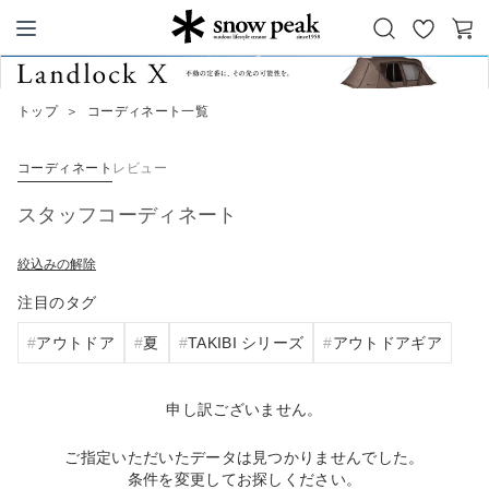
お
カ
Snow Peak
気
ー
に
ト
トップ
＞
コーディネート一覧
入
り
コーディネート
レビュー
スタッフコーディネート
絞込みの解除
注目のタグ
アウトドア
夏
TAKIBI シリーズ
アウトドアギア
申し訳ございません。
ご指定いただいたデータは見つかりませんでした。
条件を変更してお探しください。