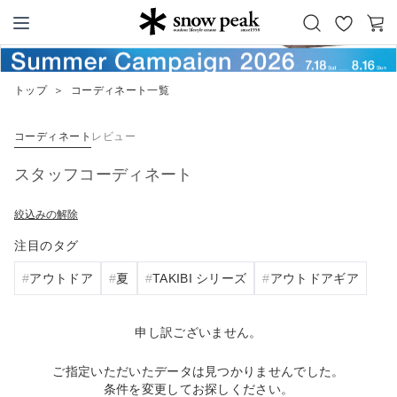
お
カ
Snow Peak
気
ー
に
ト
トップ
＞
コーディネート一覧
入
り
コーディネート
レビュー
スタッフコーディネート
絞込みの解除
注目のタグ
アウトドア
夏
TAKIBI シリーズ
アウトドアギア
申し訳ございません。
ご指定いただいたデータは見つかりませんでした。
条件を変更してお探しください。