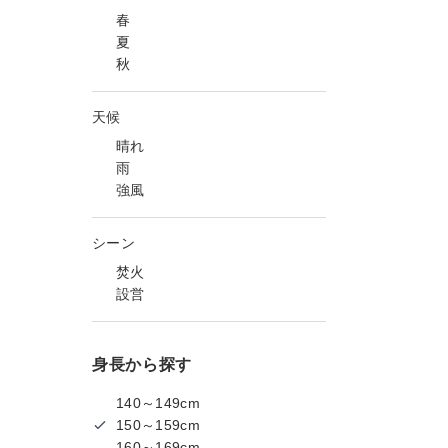
春
夏
秋
天候
晴れ
雨
強風
シーン
焚火
設営
身長から探す
140～149cm
150～159cm
160～169cm