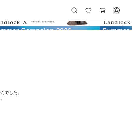
お
カ
気
ー
に
ト
入
り
せんでした。
い。