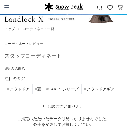
お
カ
Snow Peak
気
ー
に
ト
トップ
＞
コーディネート一覧
入
り
コーディネート
レビュー
スタッフコーディネート
絞込みの解除
注目のタグ
アウトドア
夏
TAKIBI シリーズ
アウトドアギア
申し訳ございません。
ご指定いただいたデータは見つかりませんでした。
条件を変更してお探しください。