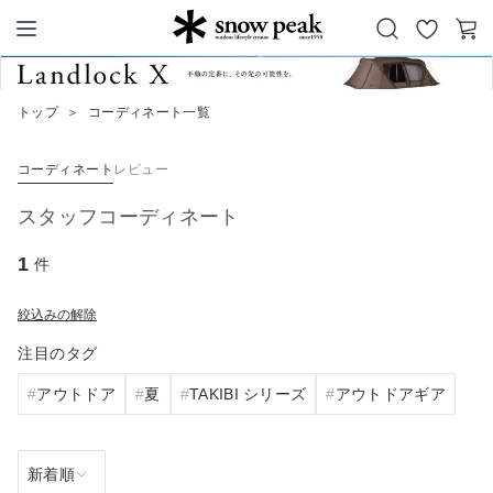
お
カ
Snow Peak
気
ー
に
ト
トップ
＞
コーディネート一覧
入
り
コーディネート
レビュー
スタッフコーディネート
1
件
絞込みの解除
注目のタグ
アウトドア
夏
TAKIBI シリーズ
アウトドアギア