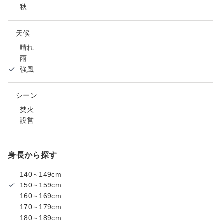
秋
天候
晴れ
雨
強風
シーン
焚火
設営
身長から探す
140～149cm
150～159cm
160～169cm
170～179cm
180～189cm