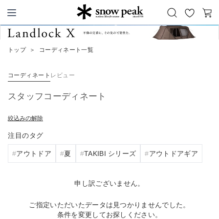
お
カ
Snow Peak
気
ー
に
ト
トップ
＞
コーディネート一覧
入
り
コーディネート
レビュー
スタッフコーディネート
絞込みの解除
注目のタグ
アウトドア
夏
TAKIBI シリーズ
アウトドアギア
申し訳ございません。
ご指定いただいたデータは見つかりませんでした。
条件を変更してお探しください。