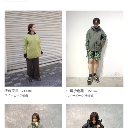
伊藤圭那
中嶋沙也花
154cm
158cm
スノーピーク福山
スノーピーク 表参道