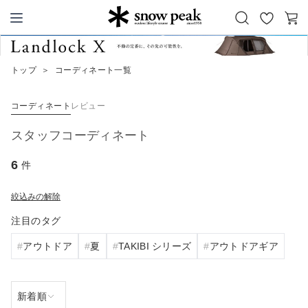
お
カ
Snow Peak
気
ー
に
ト
トップ
＞
コーディネート一覧
入
り
コーディネート
レビュー
スタッフコーディネート
6
件
絞込みの解除
注目のタグ
アウトドア
夏
TAKIBI シリーズ
アウトドアギア