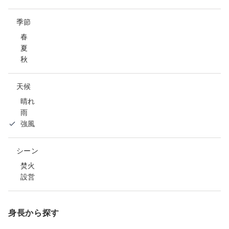
季節
春
夏
秋
天候
晴れ
雨
強風
シーン
焚火
設営
身長から探す