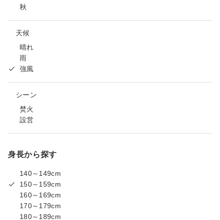
秋
天候
晴れ
雨
強風
シーン
焚火
設営
身長から探す
140～149cm
150～159cm
160～169cm
170～179cm
180～189cm