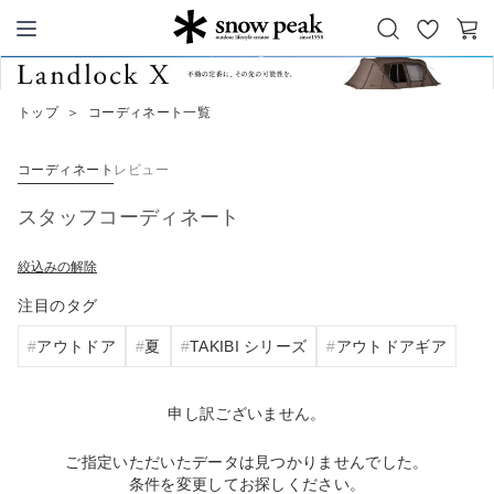
お
カ
Snow Peak
気
ー
に
ト
トップ
＞
コーディネート一覧
入
り
コーディネート
レビュー
スタッフコーディネート
絞込みの解除
注目のタグ
アウトドア
夏
TAKIBI シリーズ
アウトドアギア
申し訳ございません。
ご指定いただいたデータは見つかりませんでした。
条件を変更してお探しください。