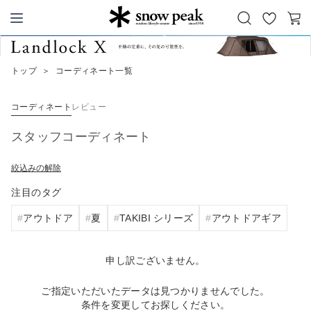
お
カ
Snow Peak
気
ー
に
ト
トップ
＞
コーディネート一覧
入
り
コーディネート
レビュー
スタッフコーディネート
絞込みの解除
注目のタグ
アウトドア
夏
TAKIBI シリーズ
アウトドアギア
申し訳ございません。
ご指定いただいたデータは見つかりませんでした。
条件を変更してお探しください。