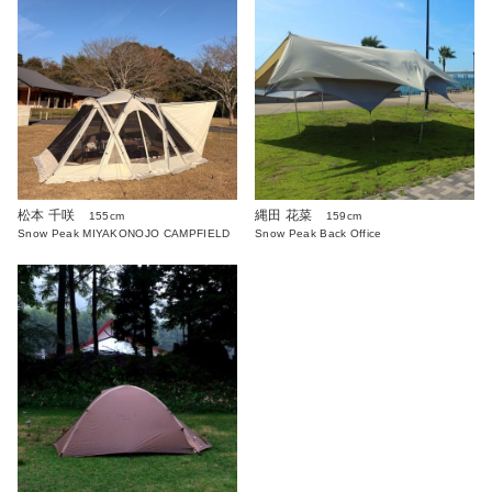
松本 千咲
縄田 花菜
155cm
159cm
Snow Peak MIYAKONOJO CAMPFIELD
Snow Peak Back Office