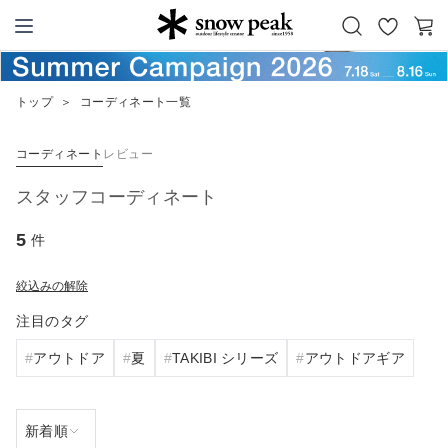
お
カ
Snow Peak
気
ー
に
ト
トップ
＞
コーディネート一覧
入
り
コーディネート
レビュー
スタッフコーディネート
5
件
絞込みの解除
注目のタグ
アウトドア
夏
TAKIBI シリーズ
アウトドアギア