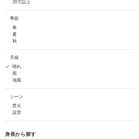
20℃以上
季節
春
夏
秋
天候
晴れ
雨
強風
シーン
焚火
設営
身長から探す