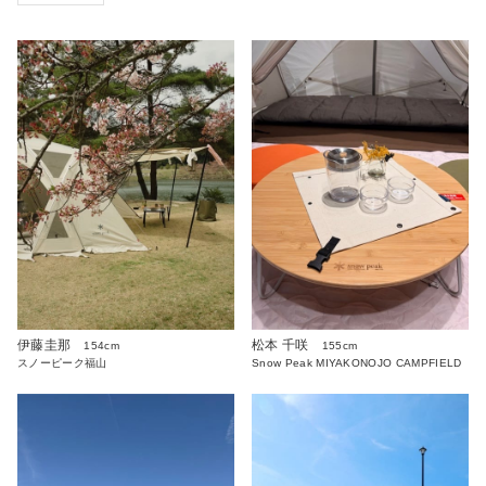
伊藤圭那
松本 千咲
154cm
155cm
スノーピーク福山
Snow Peak MIYAKONOJO CAMPFIELD