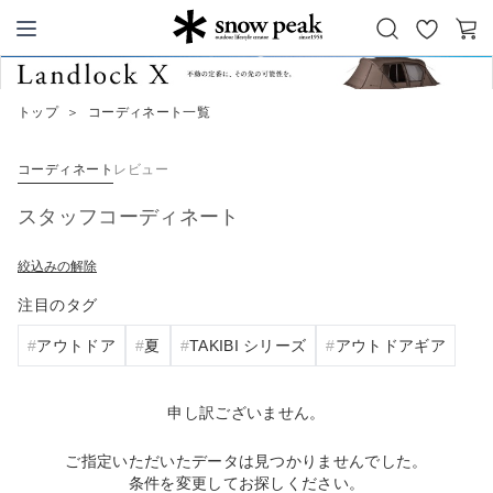
お
カ
Snow Peak
気
ー
に
ト
トップ
＞
コーディネート一覧
入
り
コーディネート
レビュー
スタッフコーディネート
絞込みの解除
注目のタグ
アウトドア
夏
TAKIBI シリーズ
アウトドアギア
申し訳ございません。
ご指定いただいたデータは見つかりませんでした。
条件を変更してお探しください。