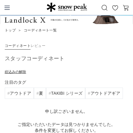
お
カ
Snow Peak
気
ー
に
ト
トップ
＞
コーディネート一覧
入
り
コーディネート
レビュー
スタッフコーディネート
絞込みの解除
注目のタグ
アウトドア
夏
TAKIBI シリーズ
アウトドアギア
申し訳ございません。
ご指定いただいたデータは見つかりませんでした。
条件を変更してお探しください。