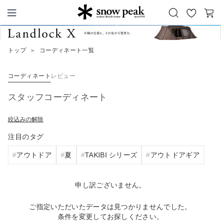
お
カ
Snow Peak
気
ー
に
ト
トップ
＞
コーディネート一覧
入
り
コーディネート
レビュー
スタッフコーディネート
絞込みの解除
注目のタグ
アウトドア
夏
TAKIBI シリーズ
アウトドアギア
申し訳ございません。
ご指定いただいたデータは見つかりませんでした。
条件を変更してお探しください。