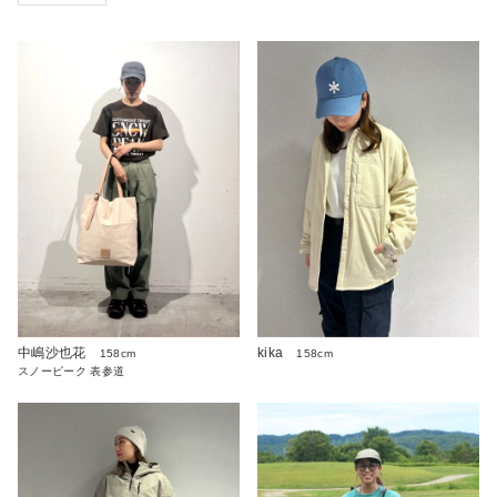
中嶋沙也花
kika
158cm
158cm
スノーピーク 表参道