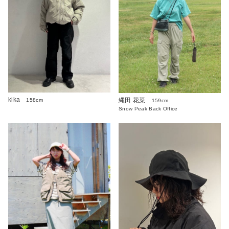
kika
縄田 花菜
158cm
159cm
Snow Peak Back Office