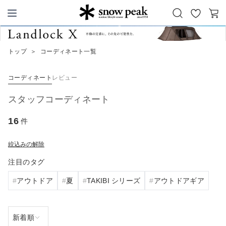
お
カ
Snow Peak
気
ー
に
ト
トップ
＞
コーディネート一覧
入
り
コーディネート
レビュー
スタッフコーディネート
16
件
絞込みの解除
注目のタグ
アウトドア
夏
TAKIBI シリーズ
アウトドアギア