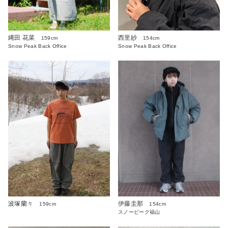
縄田 花菜
西里紗
159cm
154cm
Snow Peak Back Office
Snow Peak Back Office
波塚蘭々
伊藤圭那
159cm
154cm
スノーピーク福山