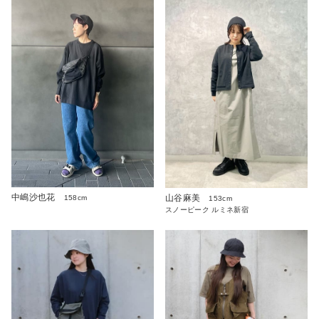
中嶋沙也花
山谷麻美
158cm
153cm
スノーピーク ルミネ新宿