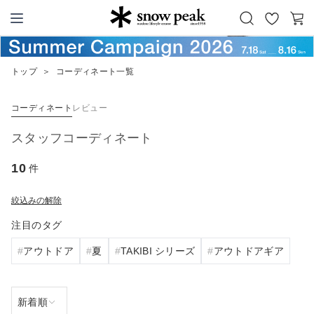
お
カ
Snow Peak
気
ー
に
ト
トップ
＞
コーディネート一覧
入
り
コーディネート
レビュー
スタッフコーディネート
10
件
絞込みの解除
注目のタグ
アウトドア
夏
TAKIBI シリーズ
アウトドアギア