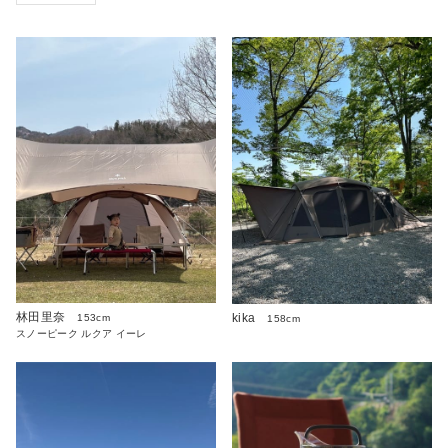
林田里奈
kika
153cm
158cm
スノーピーク ルクア イーレ