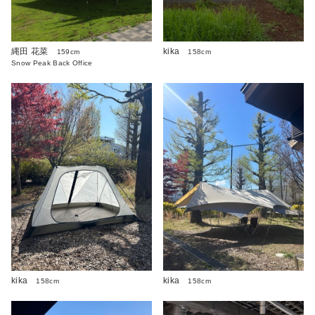
縄田 花菜
kika
159cm
158cm
Snow Peak Back Office
kika
kika
158cm
158cm