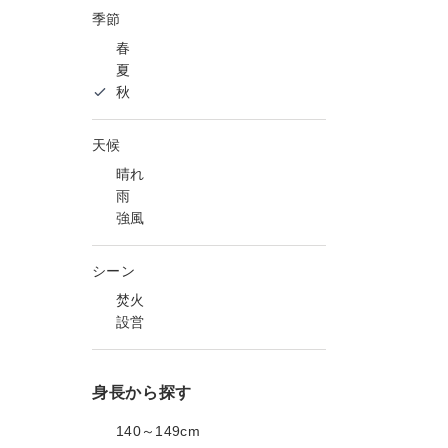
季節
春
夏
秋
天候
晴れ
雨
強風
シーン
焚火
設営
身長から探す
140～149cm