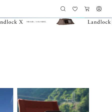
お
カ
気
ー
に
ト
入
り