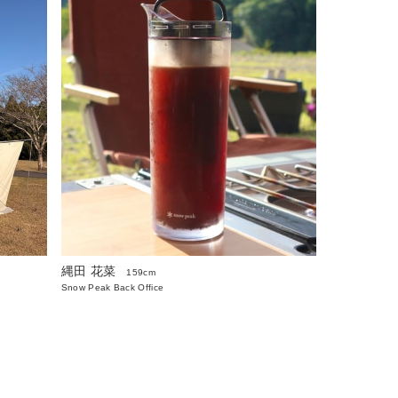
縄田 花菜
159cm
Snow Peak Back Office