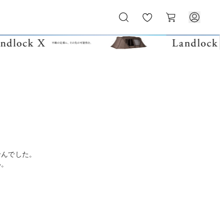
お
カ
気
ー
に
ト
入
り
せんでした。
い。