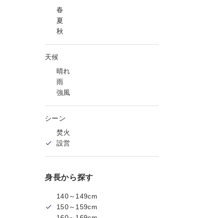
春
夏
秋
天候
晴れ
雨
強風
シーン
焚火
設営
身長から探す
140～149cm
150～159cm
160～169cm