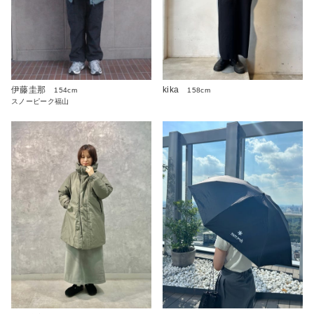
伊藤圭那
kika
154cm
158cm
スノーピーク福山