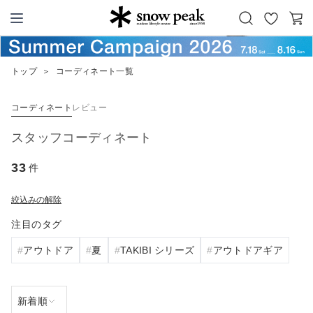
お
カ
Snow Peak
気
ー
に
ト
トップ
＞
コーディネート一覧
入
り
コーディネート
レビュー
スタッフコーディネート
33
件
絞込みの解除
注目のタグ
アウトドア
夏
TAKIBI シリーズ
アウトドアギア