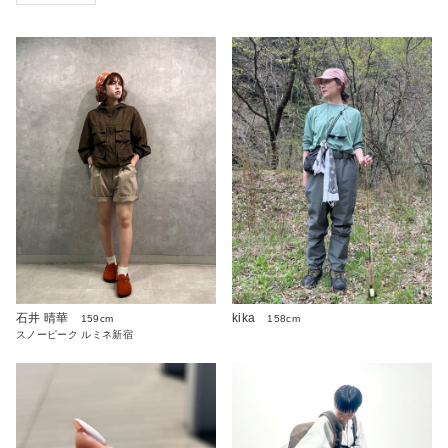
石井 晴華
kika
159cm
158cm
スノーピーク ルミネ新宿