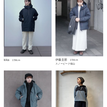
伊藤圭那
kika
154cm
158cm
スノーピーク福山