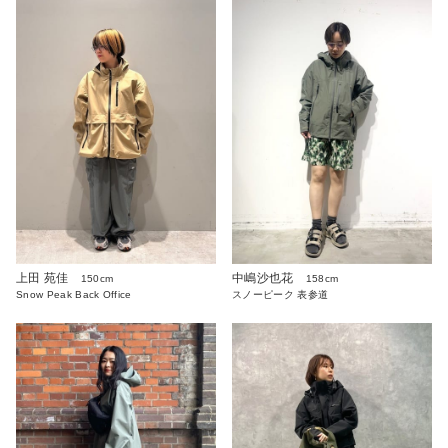
上田 苑佳
中嶋沙也花
150cm
158cm
Snow Peak Back Office
スノーピーク 表参道