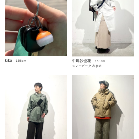
kika
中嶋沙也花
158cm
158cm
スノーピーク 表参道