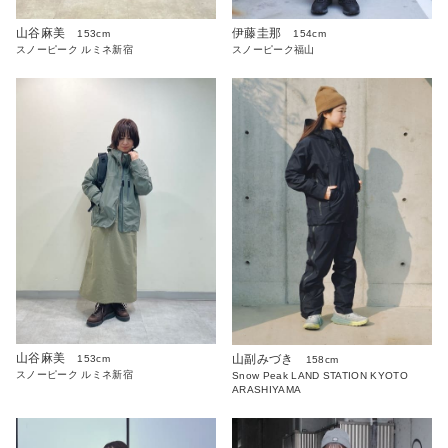
山谷麻美
伊藤圭那
153cm
154cm
スノーピーク ルミネ新宿
スノーピーク福山
山谷麻美
山副みづき
153cm
158cm
スノーピーク ルミネ新宿
Snow Peak LAND STATION KYOTO
ARASHIYAMA