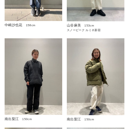
中嶋沙也花
山谷麻美
158cm
153cm
スノーピーク ルミネ新宿
南出梨江
南出梨江
150cm
150cm