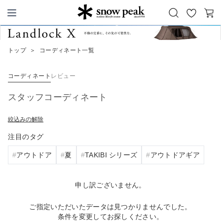
お
カ
Snow Peak
気
ー
に
ト
トップ
＞
コーディネート一覧
入
り
コーディネート
レビュー
スタッフコーディネート
絞込みの解除
注目のタグ
アウトドア
夏
TAKIBI シリーズ
アウトドアギア
申し訳ございません。
ご指定いただいたデータは見つかりませんでした。
条件を変更してお探しください。