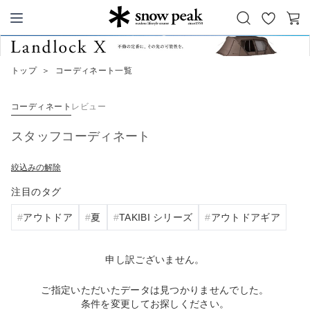
お
カ
Snow Peak
気
ー
に
ト
トップ
＞
コーディネート一覧
入
り
コーディネート
レビュー
スタッフコーディネート
絞込みの解除
注目のタグ
アウトドア
夏
TAKIBI シリーズ
アウトドアギア
申し訳ございません。
ご指定いただいたデータは見つかりませんでした。
条件を変更してお探しください。